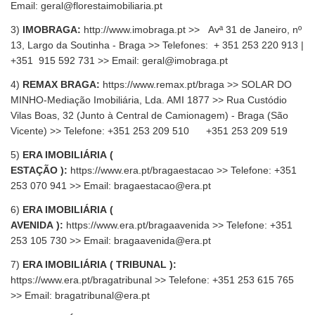
Email: geral@florestaimobiliaria.pt
3)
IMOBRAGA:
http://www.imobraga.pt
>> Avª 31 de Janeiro, nº
13, Largo da Soutinha - Braga >> Telefones: + 351 253 220 913 |
+351 915 592 731 >> Email:
geral@imobraga.pt
4)
REMAX BRAGA:
https://www.remax.pt/braga
>> SOLAR DO
MINHO-Mediação Imobiliária, Lda. AMI 1877 >> Rua Custódio
Vilas Boas, 32 (Junto à Central de Camionagem) - Braga (São
Vicente) >> Telefone:
+351 253 209 510
+351 253 209 519
5)
ERA IMOBILIÁRIA (
ESTAÇÃO ):
https://www.era.pt/bragaestacao
>> Telefone: +351
253 070 941 >> Email: bragaestacao@era.pt
6)
ERA IMOBILIÁRIA (
AVENIDA ):
https://www.era.pt/bragaavenida
>> Telefone: +351
253 105 730 >> Email: bragaavenida@era.pt
7)
ERA IMOBILIÁRIA ( TRIBUNAL ):
https://www.era.pt/bragatribunal
>> Telefone: +351 253 615 765
>> Email:
bragatribunal@era.pt