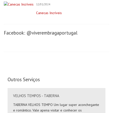
Negócios/Serviços
12/01/2024
Publicidade
Canecas Incríveis
Retratista
Onde Comer (Gastronomia)
Facebook: @viverembragaportugal
Cafeterias/Lachonetes
Pizzaria
Restaurantes
Onde se Hospedar
Hotéis
Saúde&Bem-Estar
Outros Serviços
Apoio a Maternidade
Clínica Dentária
VELHOS TEMPOS - TABERNA
Clínica do Desenvolvimento
Clínica Terapêutica
TABERNA VELHOS TEMPO Um lugar super aconchegante
e romântico. Vale apena visitar e conhecer os
Cosméticos