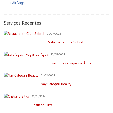
AirBags
Auto Elétricas
Construção e Reforma
Serviços Recentes
Pintores
01/07/2026
Creche/Jardim Infância
Restaurante Cruz Sobral
Cursos Online
Educação/Cursos/Coach
13/08/2024
Festas & Eventos
Eurofugas - Fugas de Água
Bar para Eventos
Bolos
01/02/2024
Decorações e Espaços
Nay Calegari Beauty
Filmagem&Fotógrafos
30/01/2024
Fitness
Cristiano Silva
Imobiliária