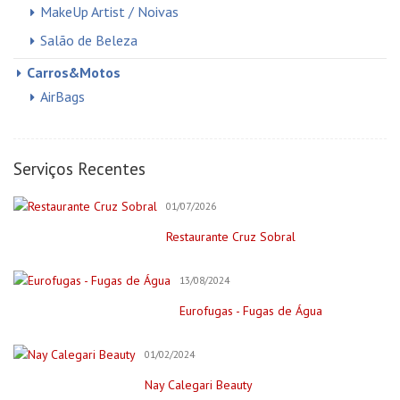
MakeUp Artist / Noivas
Salão de Beleza
Carros&Motos
AirBags
Auto Elétricas
Construção e Reforma
Serviços Recentes
Pintores
01/07/2026
Creche/Jardim Infância
Restaurante Cruz Sobral
Cursos Online
Educação/Cursos/Coach
13/08/2024
Festas & Eventos
Eurofugas - Fugas de Água
Bar para Eventos
Bolos
01/02/2024
Decorações e Espaços
Nay Calegari Beauty