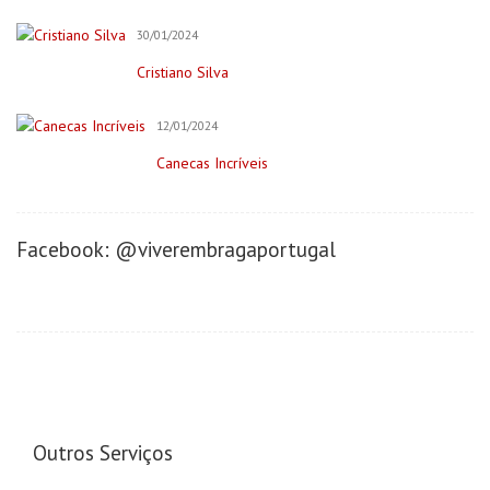
Filmagem&Fotógrafos
30/01/2024
Fitness
Cristiano Silva
Imobiliária
Negócios/Serviços
12/01/2024
Publicidade
Canecas Incríveis
Retratista
Onde Comer (Gastronomia)
Facebook: @viverembragaportugal
Cafeterias/Lachonetes
Pizzaria
Restaurantes
Onde se Hospedar
Hotéis
Saúde&Bem-Estar
Outros Serviços
Apoio a Maternidade