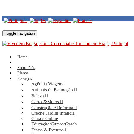
Voltar
Toggle navigation
Home
Serviços
Fugas de Água
Eurofugas - Fugas de Água
Home
Eurofugas - Fugas de Água
Sobre Nós
Planos
Serviços
Agência Viagens
Animais de Estimação
Beleza
Carros&Motos
Construção e Reforma
Creche/Jardim Infância
Cursos Online
Educação/Cursos/Coach
Festas & Eventos