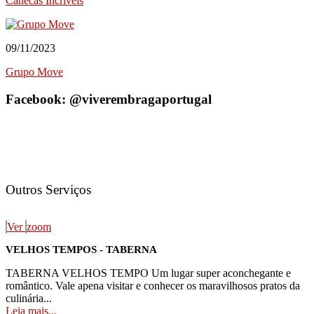
Canecas Incríveis
Clínica do Desenvolvimento
Clínica Terapêutica
Cosméticos
Fisioterapeuta-Quiropraxia
09/11/2023
Instituto Cardiovascular
Grupo Move
Serviços Especializados
Advogados/Escritório de Advocacia
Facebook: @viverembragaportugal
Consultor(a) Imobiliário(a)
Contabilistas
Cuidador(a) de Idosos
Impressão de Canecas
Serviços Gerais
Cuidador(a) de Idosos
Fugas de Água
Outros Serviços
Lavanderia Self-Service
Recuperadores De Calor - Lareira
Supermercado
Ver
zoom
Todas as Categorias
VELHOS TEMPOS - TABERNA
TABERNA VELHOS TEMPO Um lugar super aconchegante e
romântico. Vale apena visitar e conhecer os maravilhosos pratos da
culinária...
Leia mais...