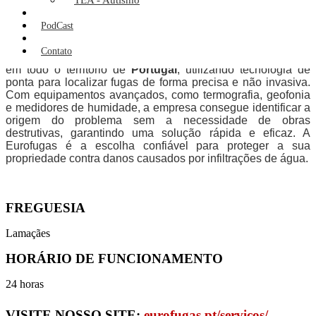
TEA - Autismo
integridade da sua propriedade. Se procura
serviços de
manutenção
ou
renovação de espaços
em Portugal, a
PodCast
Eurofugas é a escolha ideal.
Contato
A
Eurofugas
é especialista em
detecção de fugas de água
em todo o território de
Portugal
, utilizando tecnologia de
ponta para localizar fugas de forma precisa e não invasiva.
Com equipamentos avançados, como termografia, geofonia
e medidores de humidade, a empresa consegue identificar a
origem do problema sem a necessidade de obras
destrutivas, garantindo uma solução rápida e eficaz. A
Eurofugas é a escolha confiável para proteger a sua
propriedade contra danos causados por infiltrações de água.
FREGUESIA
Lamaçães
HORÁRIO DE FUNCIONAMENTO
24 horas
VISITE NOSSO SITE:
eurofugas.pt/servicos/