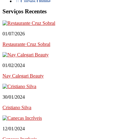
Cursos Online
Educação/Cursos/Coach
Serviços Recentes
Festas & Eventos
Bar para Eventos
Bolos
01/07/2026
Decorações e Espaços
Filmagem&Fotógrafos
Restaurante Cruz Sobral
Fitness
Imobiliária
Negócios/Serviços
01/02/2024
Publicidade
Nay Calegari Beauty
Retratista
Onde Comer (Gastronomia)
Cafeterias/Lachonetes
Pizzaria
30/01/2024
Restaurantes
Cristiano Silva
Onde se Hospedar
Hotéis
Saúde&Bem-Estar
12/01/2024
Apoio a Maternidade
Clínica Dentária