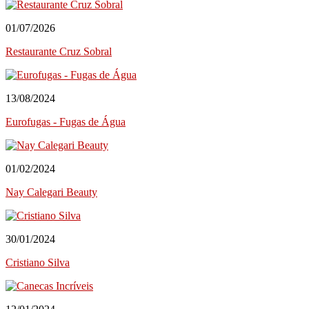
Bar para Eventos
Bolos
01/07/2026
Decorações e Espaços
Filmagem&Fotógrafos
Restaurante Cruz Sobral
Fitness
Imobiliária
Negócios/Serviços
13/08/2024
Publicidade
Eurofugas - Fugas de Água
Retratista
Onde Comer (Gastronomia)
Cafeterias/Lachonetes
Pizzaria
01/02/2024
Restaurantes
Nay Calegari Beauty
Onde se Hospedar
Hotéis
Saúde&Bem-Estar
30/01/2024
Apoio a Maternidade
Clínica Dentária
Cristiano Silva
Clínica do Desenvolvimento
Clínica Terapêutica
Cosméticos
Fisioterapeuta-Quiropraxia