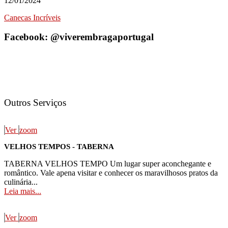
12/01/2024
Instituto Cardiovascular
Canecas Incríveis
Serviços Especializados
Advogados/Escritório de Advocacia
Facebook: @viverembragaportugal
Consultor(a) Imobiliário(a)
Contabilistas
Cuidador(a) de Idosos
Impressão de Canecas
Serviços Gerais
Cuidador(a) de Idosos
Fugas de Água
Outros Serviços
Lavanderia Self-Service
Recuperadores De Calor - Lareira
Supermercado
Ver
zoom
Todas as Categorias
VELHOS TEMPOS - TABERNA
TABERNA VELHOS TEMPO Um lugar super aconchegante e
romântico. Vale apena visitar e conhecer os maravilhosos pratos da
culinária...
Leia mais...
Ver
zoom