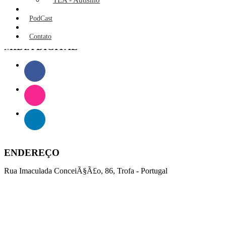
TEA - Autismo
TELEFONE(S)
PodCast
252 403 860
Contato
MÍDIA DIGITAL
ENDEREÇO
Rua Imaculada ConceiÃ§Ã£o, 86, Trofa - Portugal