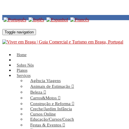
Voltar
Toggle navigation
Home
Serviços
Contabilistas
BCA - Contabilidade e Consultoria Fiscal
Home
BCA - Contabilidade e Consultoria Fiscal
Sobre Nós
Planos
Serviços
Agência Viagens
29 Setembro. 2020
Contabilistas
Animais de Estimação
Beleza
Carros&Motos
Comentários
Construção e Reforma
Creche/Jardim Infância
Cursos Online
Educação/Cursos/Coach
Linkedin Bruna Araujo
Festas & Eventos