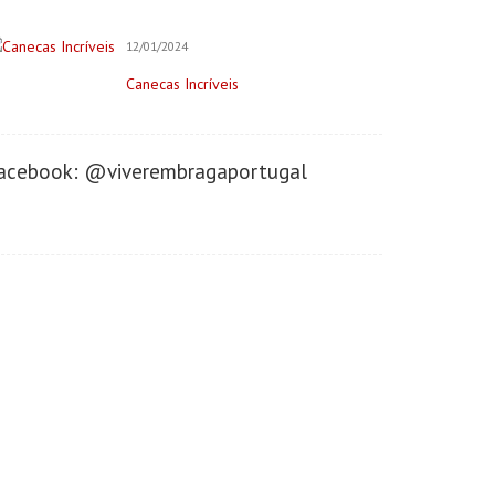
Imobiliária
Negócios/Serviços
12/01/2024
Publicidade
Canecas Incríveis
Retratista
Onde Comer (Gastronomia)
acebook: @viverembragaportugal
Cafeterias/Lachonetes
Pizzaria
Restaurantes
Onde se Hospedar
Hotéis
Saúde&Bem-Estar
Apoio a Maternidade
Clínica Dentária
Clínica do Desenvolvimento
Clínica Terapêutica