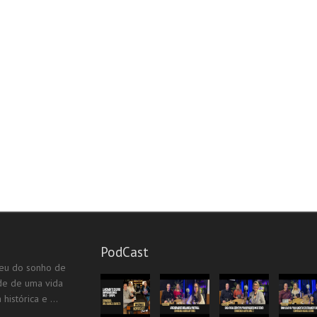
PodCast
eu do sonho de
ade de uma vida
istórica e ...