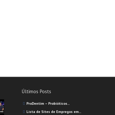
Cosméticos
Fisioterapeuta-Quiropraxia
Instituto Cardiovascular
Serviços Especializados
Advogados/Escritório de Advocacia
Consultor(a) Imobiliário(a)
Contabilistas
Cuidador(a) de Idosos
Impressão de Canecas
Serviços Gerais
Cuidador(a) de Idosos
Últimos Posts
Fugas de Água
ProDentim – Probióticos...
Lavanderia Self-Service
Lista de Sites de Empregos em...
Recuperadores De Calor - Lareira