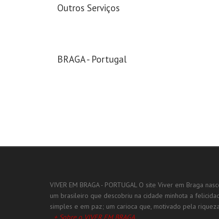
Outros Serviços
BRAGA - Portugal
VIVER EM BRAGA - PORTUGAL O site Viver em Braga nasc
um brasileiro que descobriu na cidade minhota a felicid
simples e em paz; um carioca que, motivado pela riqueza h
+ Sobre o VIVER EM BRAGA