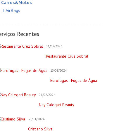
Carros&Motos
AirBags
Auto Elétricas
Construção e Reforma
erviços Recentes
Pintores
01/07/2026
Creche/Jardim Infância
Restaurante Cruz Sobral
Cursos Online
Educação/Cursos/Coach
13/08/2024
Festas & Eventos
Eurofugas - Fugas de Água
Bar para Eventos
Bolos
01/02/2024
Decorações e Espaços
Nay Calegari Beauty
Filmagem&Fotógrafos
30/01/2024
Fitness
Cristiano Silva