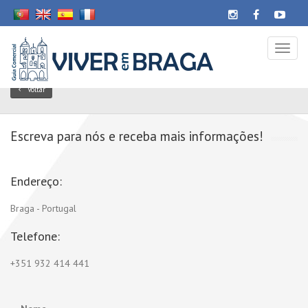
Toggl
naviga
Voltar
Escreva para nós e receba mais informações!
Endereço:
Braga - Portugal
Telefone:
+351 932 414 441