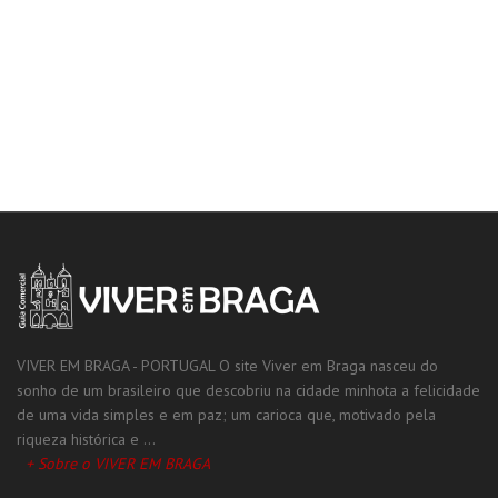
VIVER EM BRAGA - PORTUGAL O site Viver em Braga nasceu do
sonho de um brasileiro que descobriu na cidade minhota a felicidade
de uma vida simples e em paz; um carioca que, motivado pela
riqueza histórica e ...
+ Sobre o VIVER EM BRAGA