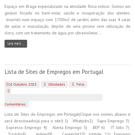
Espaço em Braga especializado na atividade física indoor. Somos um
ginásio focado no bem-estar, saúde e recuperação dos utentes.
Inserido num espaço com 1700m2 de jardim, além das suas 4 salas
de aulas e musculação, dispõe de uma piscina sem utilização de
cloro, com um tratamento de água por ultravioletas ...
Leia mais ...
Lista de Sites de Empregos em Portugal
16 Outubro. 2025
Utilidades
Felix
Comentários
Lista de Sites de Empregos em Portugal(Clique nos nomes abaixo e
será direcionado(a) para o site!) 1) Whatjobs2) Sapo Emprego 3)
Expresso Emprego 4) Alerta Emprego 5) BEP 6) IT Jobs 7)
TuriJobs8) Indeed9) CareerJet10) Jobtide 11) Emprego