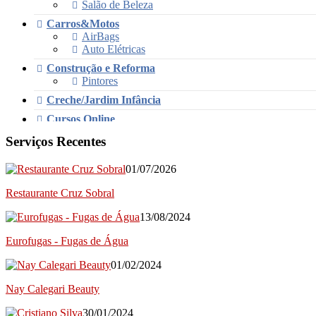
Salão de Beleza
Carros&Motos
AirBags
Auto Elétricas
Construção e Reforma
Pintores
Creche/Jardim Infância
Cursos Online
Educação/Cursos/Coach
Serviços Recentes
Festas & Eventos
01/07/2026
Bar para Eventos
Bolos
Restaurante Cruz Sobral
Decorações e Espaços
Filmagem&Fotógrafos
13/08/2024
Fitness
Eurofugas - Fugas de Água
Imobiliária
Negócios/Serviços
01/02/2024
Publicidade
Nay Calegari Beauty
Retratista
Onde Comer (Gastronomia)
30/01/2024