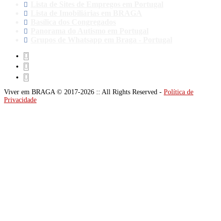
Lista de Sites de Empregos em Portugal
Lista de Imobiliárias em BRAGA
Basílica dos Congregados
Panorama do Autismo em Portugal
Grupos de Whatsapp em Braga - Portugal
Viver em BRAGA © 2017-2026 :: All Rights Reserved -
Política de
Privacidade