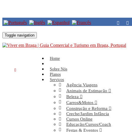
Voltar
Toggle navigation
Home
Esmalteria
Home
Thania Serra
Sobre Nós
14 Abril. 2023
Planos
Esmalteria
Serviços
Comentários
Agência Viagens
Animais de Estimação
Meu nome é Tania Serra e sou especialista em Alongamento Natural
Beleza
(Gel na Tips | Fibra de Vidro). Trabalho com resultados e qualidade
Carros&Motos
nos serviços prestados. Aguardo sua marcação e terei a satisfação
Construção e Reforma
em ver você super satisfeita. ...
Creche/Jardim Infância
Leia mais ...
Cursos Online
Educação/Cursos/Coach
Festas & Eventos