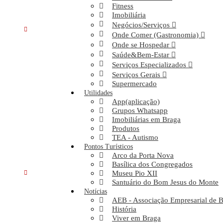
Fitness
Catarina Peixoto
Imobiliária
Negócios/Serviços
18 Março. 2023
Onde Comer (Gastronomia)
Esmalteria
Onde se Hospedar
Comentários
Saúde&Bem-Estar
Serviços Especializados
Catarina Peixoto - O lugar ideal para cuida de Si! Conheça abaixo
Serviços Gerais
os nossos serviços e teremos a satisfação de atendê-lo(a).
Supermercado
Atendimento por marcação! Serviços Prestados ::Depilação ::
Utilidades
Massagens :: Pedicure :: Reflexologia :: Manicure :: Unhas de Gel ::
App(aplicação)
Auricolaterapia :: Limpezas de pele ...
Grupos Whatsapp
Imobiliárias em Braga
Leia mais ...
Produtos
TEA - Autismo
Pontos Turísticos
EmbelezArte Esmalteria em Braga
Arco da Porta Nova
Basílica dos Congregados
20 Fevereiro. 2023
Museu Pio XII
Esmalteria
Santuário do Bom Jesus do Monte
Notícias
Comentários
AEB - Associação Empresarial de 
História
Embelez´Arte Esmalteria Espaço com profissionais brasileiras
Viver em Braga
altamente capacitadas para oferecer os melhores serviços aos nossos