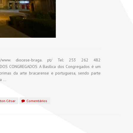
s://www. diocese-braga. pt/ Tel: 253 262 482
A DOS CONGREGADOS A Basílica dos Congregados é um
primas da arte bracarense e portuguesa, sendo parte
 ...
ton César
Comentários