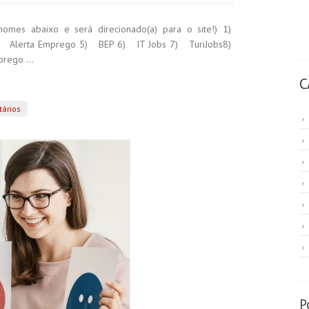
omes abaixo e será direcionado(a) para o site!) 1)
 Alerta Emprego 5) BEP 6) IT Jobs 7) TuriJobs8)
rego ...
C
ários
P