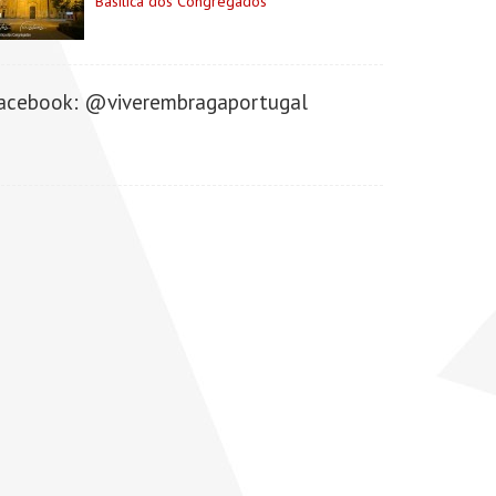
Basílica dos Congregados
acebook: @viverembragaportugal