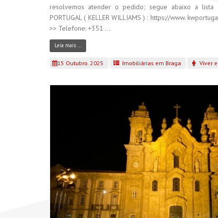
resolvemos atender o pedido; segue abaixo a list
PORTUGAL ( KELLER WILLIAMS ) : https://www. kwportugal.
>> Telefone: +351 ...
Leia mais ...
15 Outubro. 2025
Imobiliárias em Braga
Viver 