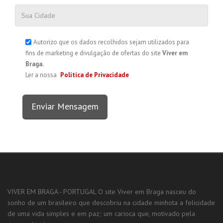
Autorizo que os dados recolhidos sejam utilizados para
fins de marketing e divulgação de ofertas do site
Viver em
Braga.
Ler a nossa
Política de Privacidade
Enviar Mensagem
VIVER EM BRAGA - PORTUGAL O site Viver em Braga nasceu do
sonho de um brasileiro que descobriu na cidade minhota a felicidade
de uma vida simples e em paz; um carioca que, motivado pela